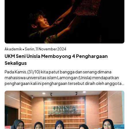
Prestasi
Cerpen
Akademik
Puisi
Religius
Internasional
Aswaja
E-Majalah
Akademik • Senin, 11 November 2024
UKM Seni Unisla Memboyong 4 Penghargaan
Sekaligus
Pada Kamis,(31/10) kita patut bangga dan senang dimana
mahasiswa universitas islam Lamongan (Unisla) mendapatkan
penghargaan kali ini penghargaan tersebut diraih oleh anggota
UKM seni dimana memboyong penghargaan
tersebut.&nbsp;&nbsp;